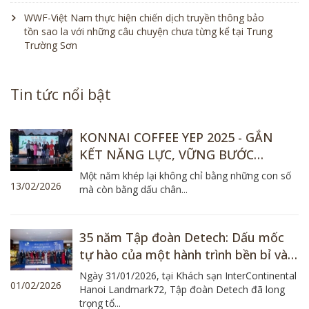
WWF-Việt Nam thực hiện chiến dịch truyền thông bảo
tồn sao la với những câu chuyện chưa từng kể tại Trung
Trường Sơn
Tin tức nổi bật
KONNAI COFFEE YEP 2025 - GẮN
KẾT NĂNG LỰC, VỮNG BƯỚC
TƯƠNG LAI
Một năm khép lại không chỉ bằng những con số
13/02/2026
mà còn bằng dấu chân...
35 năm Tập đoàn Detech: Dấu mốc
tự hào của một hành trình bền bỉ và
khát vọng
Ngày 31/01/2026, tại Khách sạn InterContinental
01/02/2026
Hanoi Landmark72, Tập đoàn Detech đã long
trọng tổ...