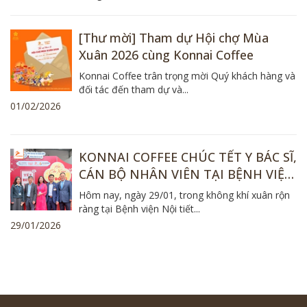
[Thư mời] Tham dự Hội chợ Mùa
Xuân 2026 cùng Konnai Coffee
Konnai Coffee trân trọng mời Quý khách hàng và
đối tác đến tham dự và...
01/02/2026
KONNAI COFFEE CHÚC TẾT Y BÁC SĨ,
CÁN BỘ NHÂN VIÊN TẠI BỆNH VIỆN
NỘI TIẾT TRUNG ƯƠNG
Hôm nay, ngày 29/01, trong không khí xuân rộn
ràng tại Bệnh viện Nội tiết...
29/01/2026