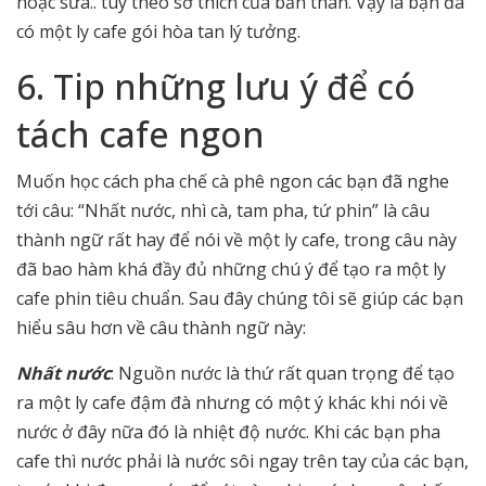
hoặc sữa.. tùy theo sở thích của bản thân. Vậy là bạn đã
có một ly cafe gói hòa tan lý tưởng.
6. Tip những lưu ý để có
tách cafe ngon
Muốn học cách pha chế cà phê ngon các bạn đã nghe
tới câu: “Nhất nước, nhì cà, tam pha, tứ phin” là câu
thành ngữ rất hay để nói về một ly cafe, trong câu này
đã bao hàm khá đầy đủ những chú ý để tạo ra một ly
cafe phin tiêu chuẩn. Sau đây chúng tôi sẽ giúp các bạn
hiểu sâu hơn về câu thành ngữ này:
Nhất nước
: Nguồn nước là thứ rất quan trọng để tạo
ra một ly cafe đậm đà nhưng có một ý khác khi nói về
nước ở đây nữa đó là nhiệt độ nước. Khi các bạn pha
cafe thì nước phải là nước sôi ngay trên tay của các bạn,