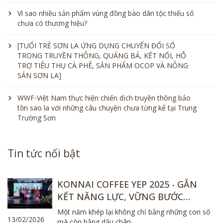
Vì sao nhiều sản phẩm vùng đồng bào dân tộc thiểu số
chưa có thương hiệu?
[TUỔI TRẺ SƠN LA ỨNG DỤNG CHUYỂN ĐỔI SỐ
TRONG TRUYỀN THÔNG, QUẢNG BÁ, KẾT NỐI, HỖ
TRỢ TIÊU THỤ CÀ PHÊ, SẢN PHẨM OCOP VÀ NÔNG
SẢN SƠN LA]
WWF-Việt Nam thực hiện chiến dịch truyền thông bảo
tồn sao la với những câu chuyện chưa từng kể tại Trung
Trường Sơn
Tin tức nổi bật
KONNAI COFFEE YEP 2025 - GẮN
KẾT NĂNG LỰC, VỮNG BƯỚC
TƯƠNG LAI
Một năm khép lại không chỉ bằng những con số
13/02/2026
mà còn bằng dấu chân...