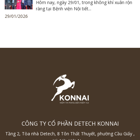
NỘI TIẾT TRUNG ƯƠNG
Hôm nay, ngày 29/01, trong không khí xuân rộn
ràng tại Bệnh viện Nội tiết...
29/01/2026
CÔNG TY CỔ PHẦN DETECH KONNAI
Tầng 2, Tòa nhà Detech, 8 Tôn Thất Thuyết, phường Cầu Giấy ,