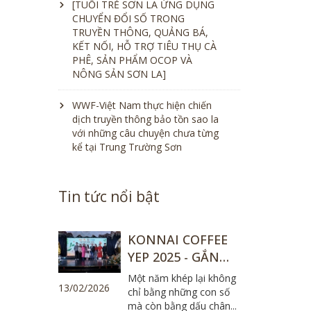
[TUỔI TRẺ SƠN LA ỨNG DỤNG
CHUYỂN ĐỔI SỐ TRONG
TRUYỀN THÔNG, QUẢNG BÁ,
KẾT NỐI, HỖ TRỢ TIÊU THỤ CÀ
PHÊ, SẢN PHẨM OCOP VÀ
NÔNG SẢN SƠN LA]
WWF-Việt Nam thực hiện chiến
dịch truyền thông bảo tồn sao la
với những câu chuyện chưa từng
kể tại Trung Trường Sơn
Tin tức nổi bật
KONNAI COFFEE
YEP 2025 - GẮN
KẾT NĂNG LỰC,
Một năm khép lại không
13/02/2026
VỮNG BƯỚC
chỉ bằng những con số
mà còn bằng dấu chân...
TƯƠNG LAI