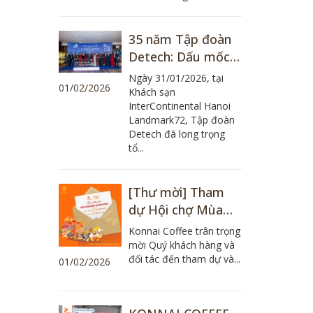
35 năm Tập đoàn
Detech: Dấu mốc
tự hào của một
Ngày 31/01/2026, tại
01/02/2026
hành trình bền bỉ
Khách sạn
InterContinental Hanoi
và khát vọng
Landmark72, Tập đoàn
Detech đã long trọng
tổ...
[Thư mời] Tham
dự Hội chợ Mùa
Xuân 2026 cùng
Konnai Coffee trân trọng
Konnai Coffee
mời Quý khách hàng và
đối tác đến tham dự và...
01/02/2026