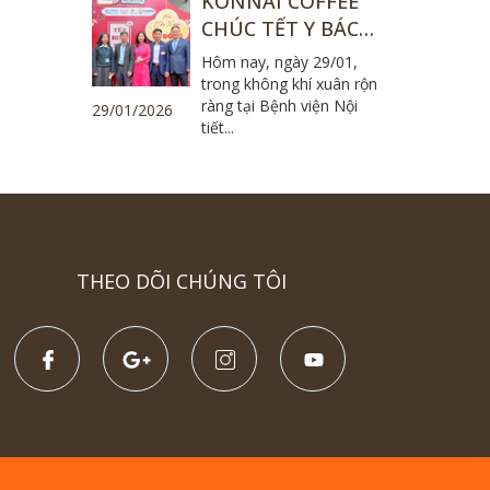
KONNAI COFFEE
CHÚC TẾT Y BÁC
SĨ, CÁN BỘ NHÂN
Hôm nay, ngày 29/01,
VIÊN TẠI BỆNH
trong không khí xuân rộn
ràng tại Bệnh viện Nội
VIỆN NỘI TIẾT
29/01/2026
tiết...
TRUNG ƯƠNG
THEO DÕI CHÚNG TÔI