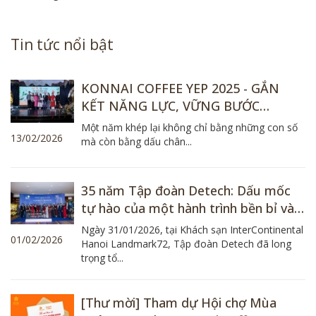
Tin tức nổi bật
KONNAI COFFEE YEP 2025 - GẮN
KẾT NĂNG LỰC, VỮNG BƯỚC
TƯƠNG LAI
Một năm khép lại không chỉ bằng những con số
13/02/2026
mà còn bằng dấu chân...
35 năm Tập đoàn Detech: Dấu mốc
tự hào của một hành trình bền bỉ và
khát vọng
Ngày 31/01/2026, tại Khách sạn InterContinental
01/02/2026
Hanoi Landmark72, Tập đoàn Detech đã long
trọng tổ...
[Thư mời] Tham dự Hội chợ Mùa