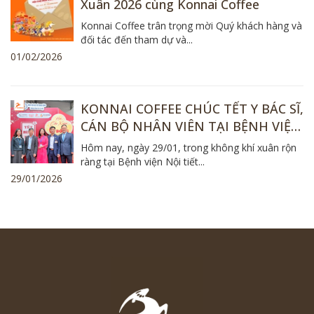
Xuân 2026 cùng Konnai Coffee
Konnai Coffee trân trọng mời Quý khách hàng và
đối tác đến tham dự và...
01/02/2026
KONNAI COFFEE CHÚC TẾT Y BÁC SĨ,
CÁN BỘ NHÂN VIÊN TẠI BỆNH VIỆN
NỘI TIẾT TRUNG ƯƠNG
Hôm nay, ngày 29/01, trong không khí xuân rộn
ràng tại Bệnh viện Nội tiết...
29/01/2026